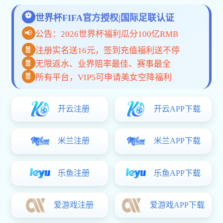
让体育更贴近你
世界杯购买入口 APP 以用户体验为核心，支持世界杯购买平
台-世界杯(中国)项目，构建实时互动生态。涵盖热门赛事与
数据流，为每一位体育爱好者提供个性化信息服务。
多平台兼容
社群互动
iOS / Android / Web
关注、评论、参与话题
App Store
Google Play