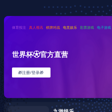
首页
体育动态