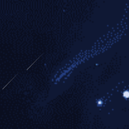
沃勒尔分析意大利与德国小组赛形势巴斯托尼
2026-07-29
34 次阅读
小后卫的崛起布伦森的成功证明了夺冠需要合