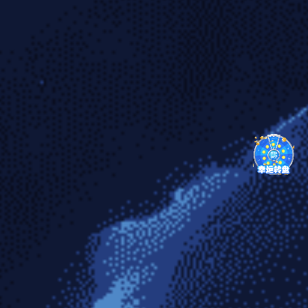
勃赛后亲密交流展现友谊满满笑容洋溢
价入手但最终选择继续效力皇马