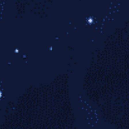
红牌影响巨大
谢尔基与哈兰德奥斯卡鲍
2026-07-28
35 次阅读
适的团队配置
斯基拉透露迪亚斯多份报