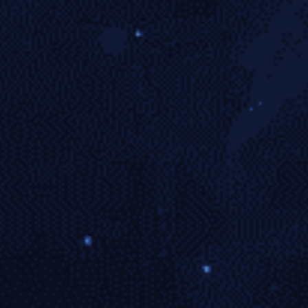
郭艾伦坦言心态调整是关键伤愈后再战篮球场
2026-07-20
40 次阅读