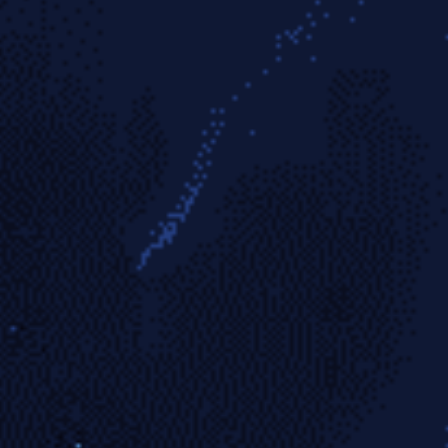
劳塔罗社媒分享训练动态期待世界杯首战即将
2026-08-03
21 次阅读