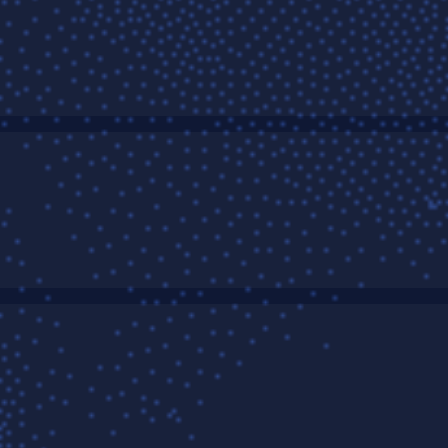
随其后
字母哥现身迈阿密机场与
2026-08-07
7 次阅读