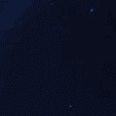
库尼亚父亲透露神父赠送
2026-07-19
34 次阅读