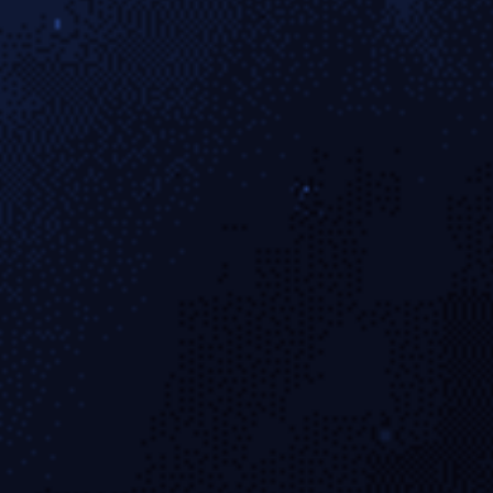
主教练科贝兰续约至2028年展望未来